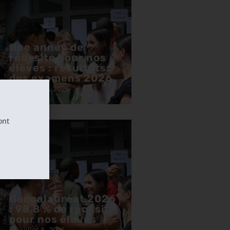
Une année de
réussite pour nos
élèves : résultats
des examens 2026
juillet 13, 2026
ont
Baccalauréat 2026
: 98,8 % de réussite
pour nos élèves
juillet 8, 2026