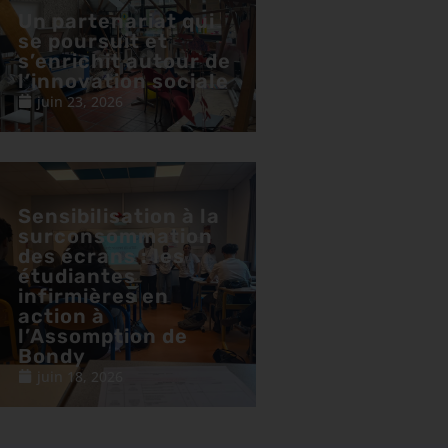
Un partenariat qui
se poursuit et
s’enrichit autour de
l’innovation sociale
juin 23, 2026
Sensibilisation à la
surconsommation
des écrans : les
étudiantes
infirmières en
action à
l’Assomption de
Bondy
juin 18, 2026