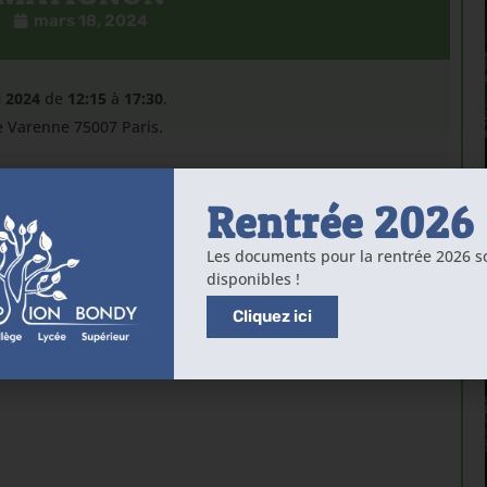
mars 18, 2024
 2024
de
12:15
à
17:30
.
de Varenne 75007 Paris.
Rentrée 2026
Les documents pour la rentrée 2026 s
disponibles !
Cliquez ici