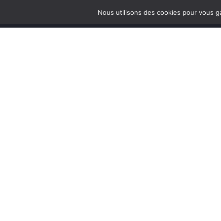
Nous utilisons des cookies pour vous ga
© Assomption Bondy 2025
12 Avenue de Verdun
93140 Bondy