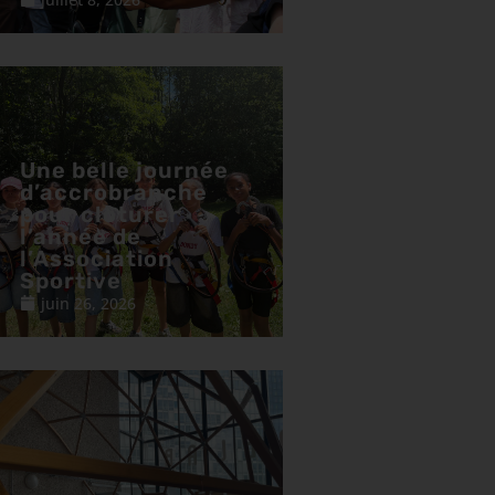
Une belle journée
d’accrobranche
pour clôturer
l’année de
l’Association
Sportive
juin 26, 2026