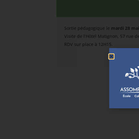
Sortie pédagogique le
mardi 28 mai
Visite de l’Hôtel Matignon, 57 rue 
RDV sur place à 12H15.