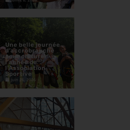
Une belle journée
d’accrobranche
pour clôturer
l’année de
l’Association
Sportive
juin 26, 2026