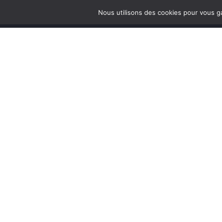
Nous utilisons des cookies pour vous ga
© Assomption Bondy 2025
12 Avenue de Verdun
93140 Bondy