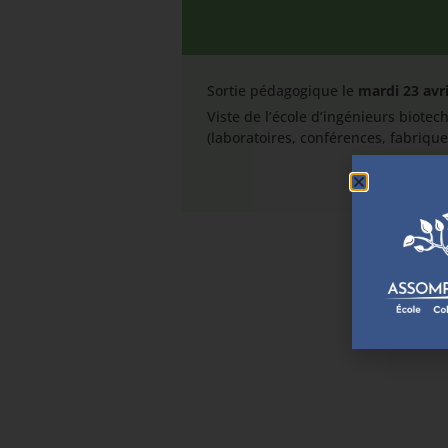
Sortie pédagogique le
mardi 23 avri
Viste de l’école d’ingénieurs biotec
(laboratoires, conférences, fabrique