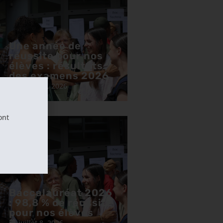
Une année de
réussite pour nos
élèves : résultats
des examens 2026
juillet 13, 2026
ont
Baccalauréat 2026
: 98,8 % de réussite
pour nos élèves
juillet 8, 2026