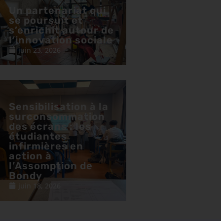
Un partenariat qui
se poursuit et
s’enrichit autour de
l’innovation sociale
juin 23, 2026
Sensibilisation à la
surconsommation
des écrans : les
étudiantes
infirmières en
action à
l’Assomption de
Bondy
juin 18, 2026