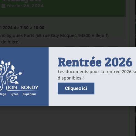
février 26, 2024
l 2024 de 7:30 à 18:00
.
hnologiques Paris (66 rue Guy Môquet, 94800 Villejuif),
 de bière).
Rentrée 2026
Les documents pour la rentrée 2026 s
disponibles !
Cliquez ici