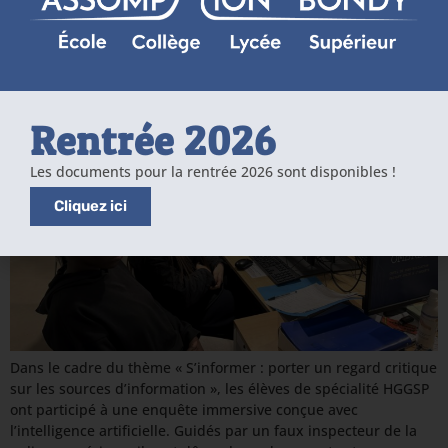
Les élèves de HGGSP enquêtent pour apprendre à décrypter
l’information
Rentrée 2026
Les documents pour la rentrée 2026 sont disponibles !
Cliquez ici
Dans le cadre du thème « S’informer : porter un regard critique
sur les sources d’information », les élèves de spécialité HGGSP
ont participé à une enquête immersive conçue avec
l’intelligence artificielle. Guidés par un faux inspecteur de la