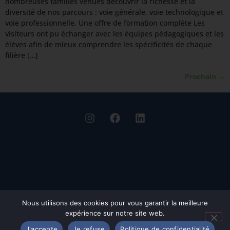
nombreuses familles venues découvrir la richesse et la
diversité de nos parcours : voie générale, voie technologique et
voie professionnelle. Une offre de formation complète Les
visiteurs ont pu échanger avec les équipes pédagogiques et les
élèves afin de mieux comprendre les spécificités de chaque
filière […]
Prochain
→
Nous utilisons des cookies pour vous garantir la meilleure
expérience sur notre site web.
J'accepte
Je refuse
Politique de confidentialité