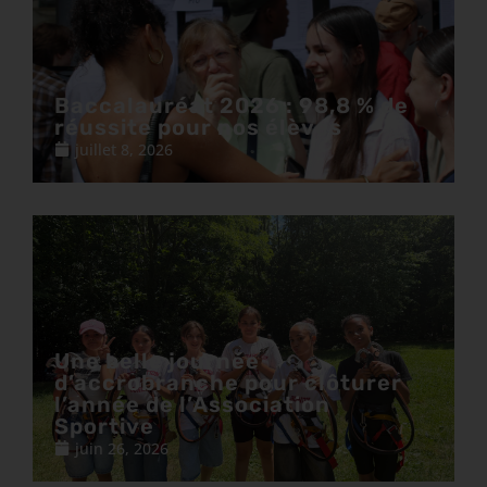
Baccalauréat 2026 : 98,8 % de
réussite pour nos élèves
juillet 8, 2026
Une belle journée
d’accrobranche pour clôturer
l’année de l’Association
Sportive
juin 26, 2026