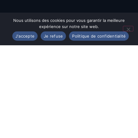
Nous utilisons des cookies pour vous garantir la meilleure
expérience sur notre site web.
J'accepte
Je refuse
Politique de confidentialité
© Assomption Bondy 2025
12 Avenue de Verdun
93140 Bondy