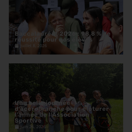
Baccalauréat 2026 : 98,8 % de
réussite pour nos élèves
juillet 8, 2026
Une belle journée
d’accrobranche pour clôturer
l’année de l’Association
Sportive
juin 26, 2026