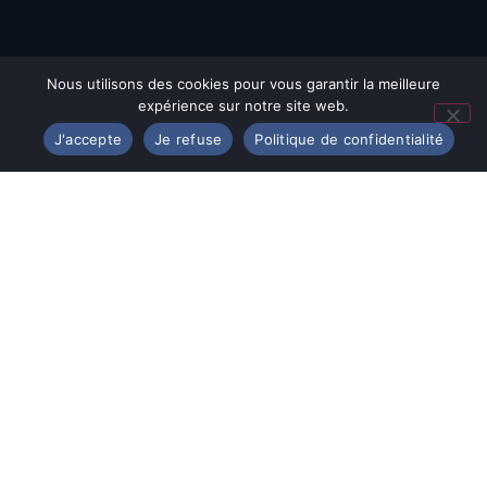
Nous utilisons des cookies pour vous garantir la meilleure
expérience sur notre site web.
J'accepte
Je refuse
Politique de confidentialité
© Assomption Bondy 2025
12 Avenue de Verdun
93140 Bondy