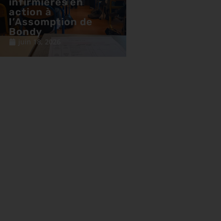
infirmières en
action à
l’Assomption de
Bondy
juin 18, 2026