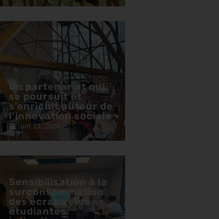
Un partenariat qui
se poursuit et
s’enrichit autour de
l’innovation sociale
juin 23, 2026
Sensibilisation à la
surconsommation
des écrans : les
étudiantes