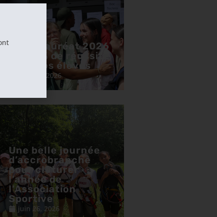
ont
Baccalauréat 2026
: 98,8 % de réussite
pour nos élèves
juillet 8, 2026
Une belle journée
d’accrobranche
pour clôturer
l’année de
l’Association
Sportive
juin 26, 2026