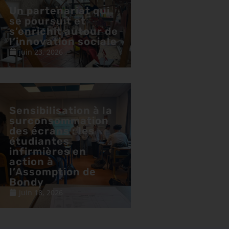
Un partenariat qui
se poursuit et
s’enrichit autour de
l’innovation sociale
juin 23, 2026
Sensibilisation à la
surconsommation
des écrans : les
étudiantes
infirmières en
action à
l’Assomption de
Bondy
juin 18, 2026