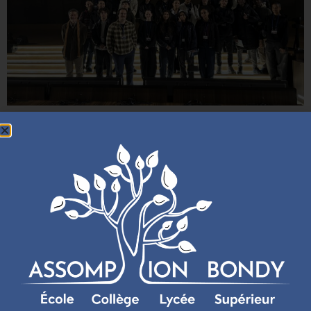
Dans le cadre de leur spécialité HGGSP (Histoire-Géographie,
Géopolitique et Sciences Politiques), les élèves de Terminale de
notre établissement ont participé à une visite pédagogique du
siège de l’UNESCO à Paris. Cette immersion au cœur d’une
grande organisation internationale a permis aux élèves
d’approfondir leurs connaissances sur le patrimoine mondial,
les relations internationales et la […]
Job shadowing : une immersion artistique et pédagogique
avec Frida Ejvegård