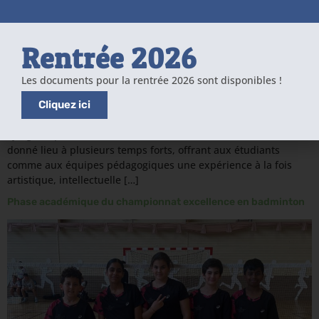
Rentrée 2026
Les documents pour la rentrée 2026 sont disponibles !
Job shadowing : une immersion artistique et pédagogique avec
Cliquez ici
Frida Ejvegård Dans le cadre d’un programme de job
shadowing, l’établissement a eu le plaisir d’accueillir Frida
Ejvegård, professeure d’Arts Visuels en Suède. Sa venue a
donné lieu à plusieurs temps forts, offrant aux étudiants
comme aux équipes pédagogiques une expérience à la fois
artistique, intellectuelle […]
Phase académique du championnat excellence en badminton